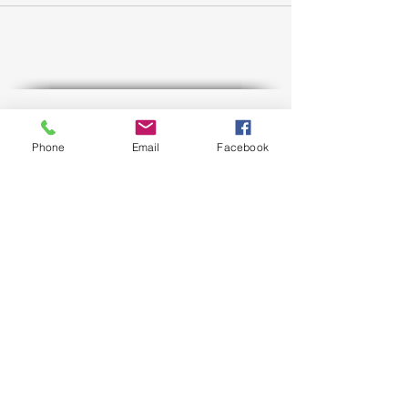
Infos
Phone
Email
Facebook
Fachwissen
eBook
Programm Guide
Newsletter
FAQ
Referenzen
Seminare
Webinar
Präsenz
Fachlehrgang