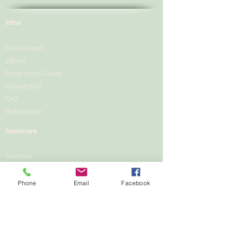
Infos
Fachwissen
eBook
Programm Guide
Newsletter
FAQ
Referenzen
Seminare
Webinar
Präsenz
Fachlehrgang
Phone
Email
Facebook
Akademien
​Mitgliederbereich​
Seminarthemen