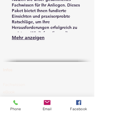
Fachwissen für Ihr Anliegen. Dieses
Paket bietet Ihnen fundierte
Einsichten und praxiserprobte
Ratschläge, um Ihre
Herausforderungen erfolgreich zu
meistern. Wir liefern Ihnen die
Mehr anzeigen
Werkzeuge und das Wissen für
informierte Entscheidungen.
Infos
Fachwissen
eBook
Programm Guide
Newsletter
Phone
Email
Facebook
FAQ
Referenzen