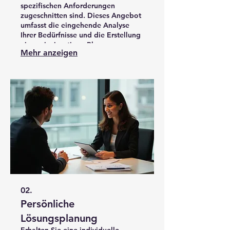
spezifischen Anforderungen
zugeschnitten sind. Dieses Angebot
umfasst die eingehende Analyse
Ihrer Bedürfnisse und die Erstellung
eines einzigartigen Plans zur
Mehr anzeigen
Zielerreichung. Freuen Sie sich auf
kreative Ansätze und exklusive
Ergebnisse, die Ihre Erwartungen
übertreffen.
02.
Persönliche
Lösungsplanung
Erhalten Sie eine individuelle