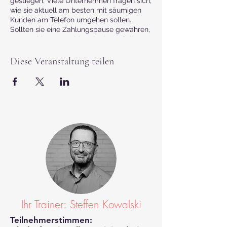
gestiegen. Viele Unternehmen fragen sich,
wie sie aktuell am besten mit säumigen
Kunden am Telefon umgehen sollen.
Sollten sie eine Zahlungspause gewähren,
Ratenzahlungen anbieten oder auf die
vollständige Zahlung bestehen?
Diese Veranstaltung teilen
In diesem Webinar zeigen wir Ihnen, wie
Sie auch in Krisenzeiten juristisch,
wirtschaftlich und rhetorisch fundiert
agieren können, um solche angespannten
Situationen erfolgreich zu meistern. Mit
speziell entwickelten Formulierungen und
praxiserprobten Telefonleitfäden, die auf
den neuesten psychologischen
Erkenntnissen basieren, beschleunigen Sie
die Zahlungseingänge und reduzieren
Außenstände effektiv. Veraltete Phrasen
und leere Floskeln gehören der
Vergangenheit an – wir setzen auf klare,
zielgerichtete Kommunikation.
Ihr Trainer: Steffen Kowalski
Telefonisches Mahnen – So gestalten Sie
Teilnehmerstimmen:
den Gesprächsverlauf effektiv