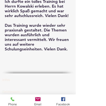
Ich durfte ein tolles Training bei
Herrn Kowalski erleben. Es hat
Im Webinar „Telefonisches Mahnen“
wirklich Spaß gemacht und war
vermitteln wir Ihnen die zehn wichtigsten
sehr aufschlussreich. Vielen Dank!
Verhaltensregeln für ein erfolgreiches
Mahntelefonat.
Das Training wurde wieder sehr
praxisnah gestaltet. Die Themen
Durch zahlreiche Fallbeispiele und
wurden ausführlich und
praxisnahe Übungen lernen Sie, wie Sie
interessant vermittelt. Wir freuen
mithilfe rhetorischer und schriftlicher
uns auf weitere
Techniken Ihre Kunden zu pünktlicheren
Schulungseinheiten. Vielen Dank.
Zahlungen motivieren.
Das erwartet Sie:
Effektiver Gesprächsverlauf:
Erfahren Sie, wie Sie Ihre Telefonate
zielgerichtet und souverän führen
Infos
Praxisorientierte Schulung:
Unsere
Fallbeispiele und Übungen bereiten
Sie optimal auf die Praxis vor.
Fachwissen
Umfassendes Material:
Alle
eBook
Teilnehmer erhalten ein Handout,
Mustermahntexte sowie ein
Programm Guide
Phone
Email
Facebook