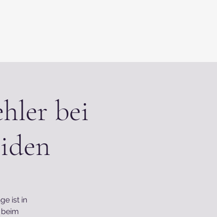
Blog & Fachwissen
Über mich
Kontakt
Podcast
hler bei
iden
e ist in
r beim