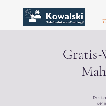
T
Gratis-
Mah
Die ric
der j