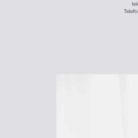
te
Telefo