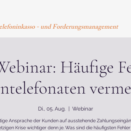
Home
Seminare & Webinare
Fachlehrgang
eBook
elefoninkasso - und Forderungsmanagement
Webinar: Häufige Fe
ntelefonaten verme
Di., 05. Aug.
  |  
Webinar
htige Ansprache der Kunden auf ausstehende Zahlungseingäng
etzigen Krise wichtiger denn je. Was sind die häufigsten Fehle