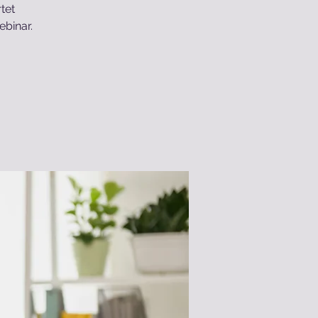
tet
ebinar.