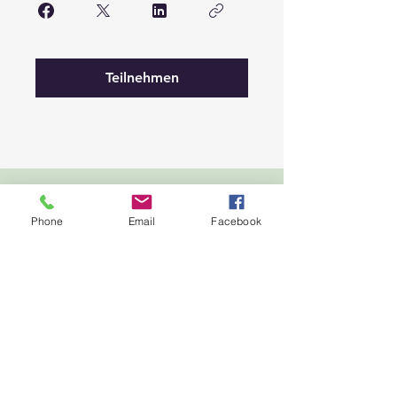
Teilnehmen
Infos
Phone
Email
Facebook
Fachwissen
eBook
Programm Guide
Newsletter
FAQ
Referenzen