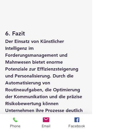
6. 
Fazit
Der Einsatz von Künstlicher 
Intelligenz im 
Forderungsmanagement und 
Mahnwesen bietet enorme 
Potenziale zur Effizienzsteigerung 
und Personalisierung. Durch die 
Automatisierung von 
Routineaufgaben, die Optimierung 
der Kommunikation und die präzise 
Risikobewertung können 
Unternehmen ihre Prozesse deutlich 
verbessern und gleichzeitig die 
Kundenzufriedenheit erhöhen. Dabei 
Phone
Email
Facebook