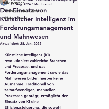
Alle Beiträge
15. Aug. 2024
3 Min. Lesezeit
Der Einsatz von
Forderungsmanagement
Künstlicher Intelligenz im
Telefoninkasso
Forderungsmanagement
und Mahnwesen
Aktualisiert:
28. Jan. 2025
Künstliche Intelligenz (KI) 
revolutioniert zahlreiche Branchen 
und Prozesse, und das 
Forderungsmanagement sowie das 
Mahnwesen bilden hierbei keine 
Ausnahme. Traditionell von 
zeitaufwendigen, manuellen 
Prozessen geprägt, ermöglicht der 
Einsatz von KI eine 
Effizienzsteigerung, die sowohl 